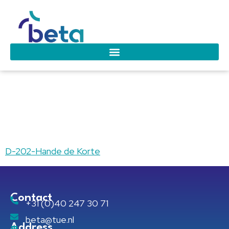
D-202-Hande de
Korte
D-202-Hande de Korte
Contact
+31 (0)40 247 30 71
beta@tue.nl
Address