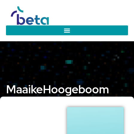
Maaike
Hoogeboom
VU Amsterdam