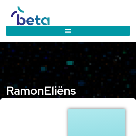
Ramon
Eliëns
Eindhoven University of Technology